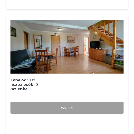
Cena od:
0 zł
liczba osób:
0
łazienka:
więcej