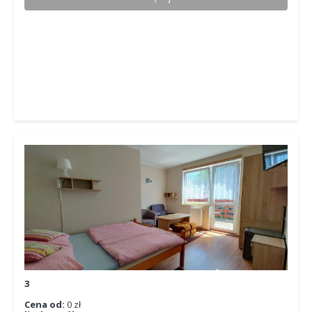
3
Cena od:
0 zł