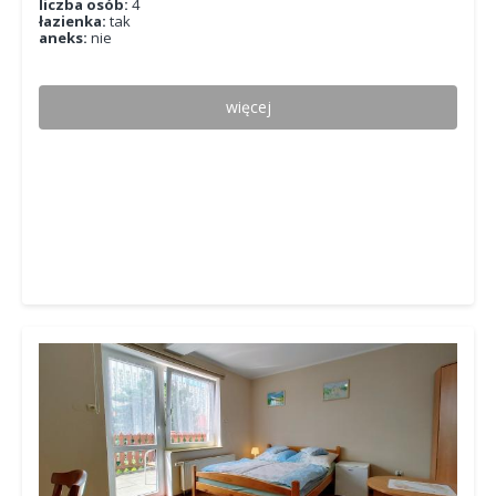
liczba osób:
4
łazienka:
tak
aneks:
nie
więcej