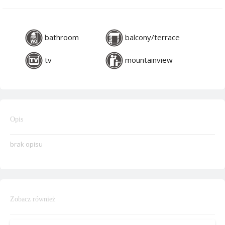
bathroom
balcony/terrace
tv
mountainview
Opis
brak opisu
Zobacz również