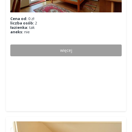
Cena od:
0 zł
liczba osób:
2
łazienka:
tak
aneks:
nie
więcej