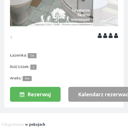
3
Łazienka:
Tak
Ilość Łóżek:
2
Aneks:
Nie
Rezerwuj
Kalendarz rezerwac
Udogodnienia
w pokojach