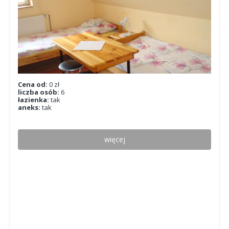
Cena od:
0 zł
liczba osób:
6
łazienka:
tak
aneks:
tak
więcej