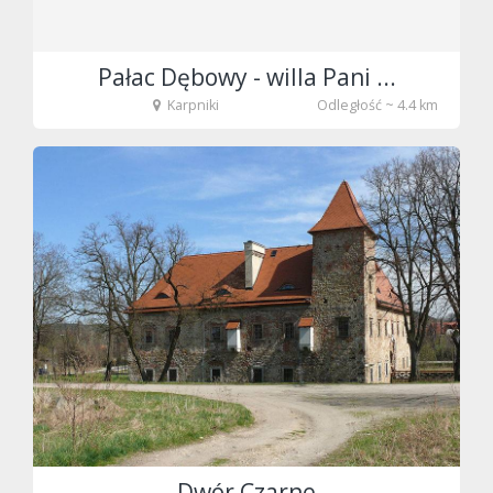
Pałac Dębowy - willa Pani ...
Karpniki
Odległość ~ 4.4 km
Dwór Czarne