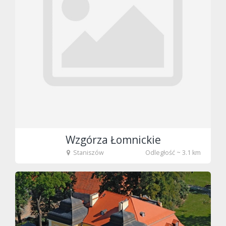
Wzgórza Łomnickie
Staniszów
Odległość ~ 3.1 km