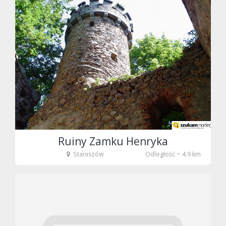
fot. Tenet
Ruiny Zamku Henryka
Staniszów
Odległość ~ 4.9 km