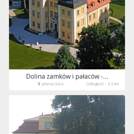
fot. Zbigniew
Dolina zamków i pałaców -...
Jelenia Góra
Odległość ~ 3.3 km