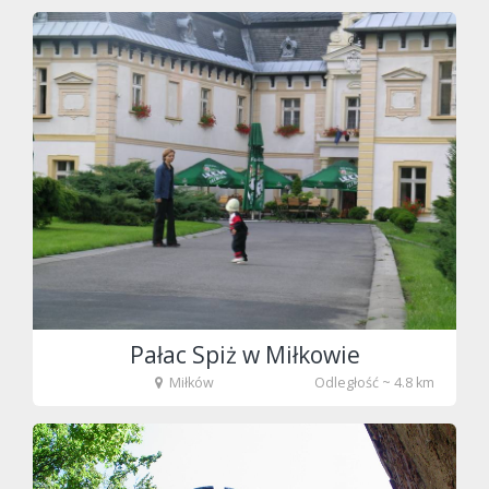
fot. Tenet
Pałac Spiż w Miłkowie
Miłków
Odległość ~ 4.8 km