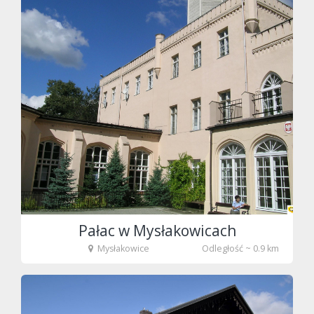
fot. tenet
Pałac w Mysłakowicach
Mysłakowice
Odległość ~ 0.9 km