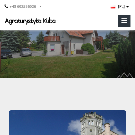
•
+48 602556026
[PL]
Agroturystyka Kuba