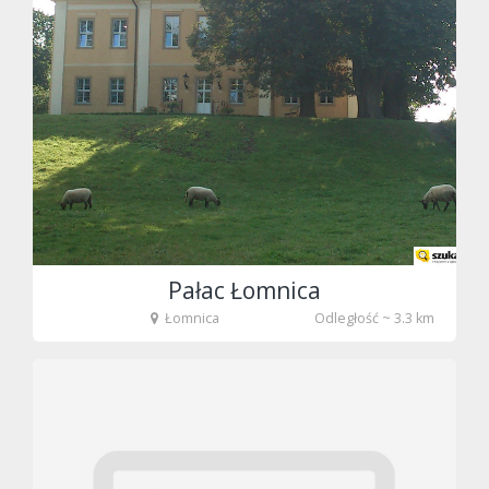
fot. tenet
Pałac Łomnica
Łomnica
Odległość ~ 3.3 km