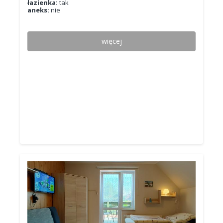
łazienka:
tak
aneks:
nie
więcej