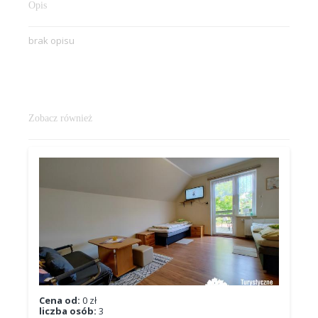
Opis
brak opisu
Zobacz również
Cena od:
0 zł
liczba osób:
3