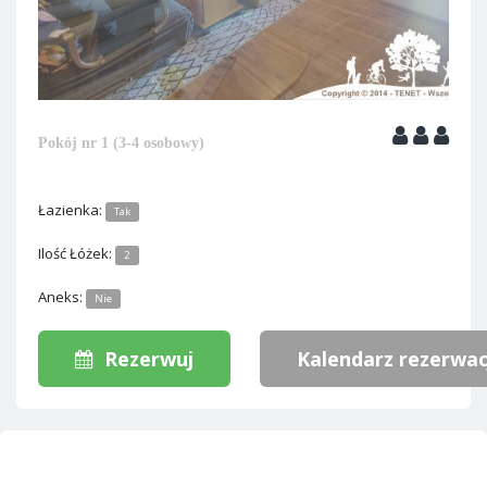
Pokój nr 1 (3-4 osobowy)
Łazienka:
Tak
Ilość Łóżek:
2
Aneks:
Nie
Rezerwuj
Kalendarz rezerwac