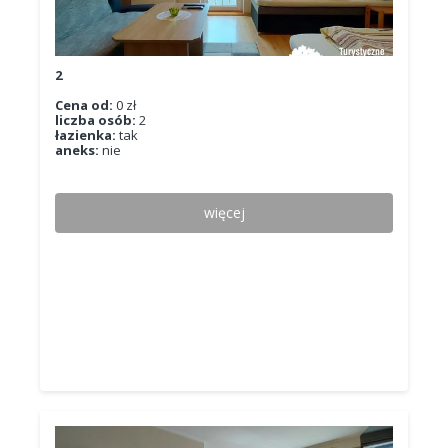
2
Cena od:
0 zł
liczba osób:
2
łazienka:
tak
aneks:
nie
więcej