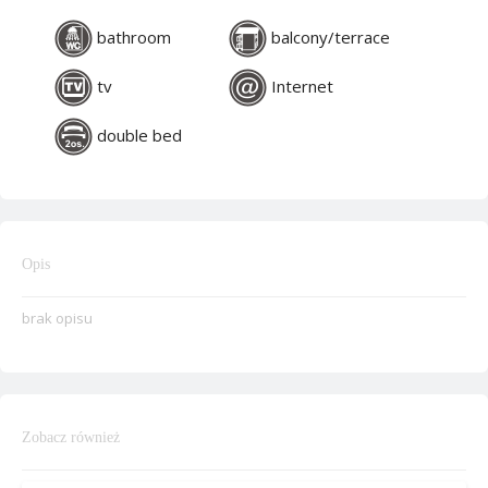
bathroom
balcony/terrace
tv
Internet
double bed
Opis
brak opisu
Zobacz również