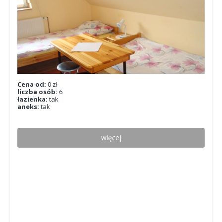
Cena od:
0 zł
liczba osób:
6
łazienka:
tak
aneks:
tak
więcej