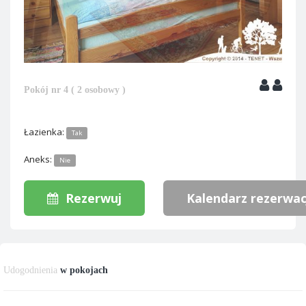
Pokój nr 4 ( 2 osobowy )
Łazienka:
Tak
Aneks:
Nie
Rezerwuj
Kalendarz rezerwac
Udogodnienia
w pokojach