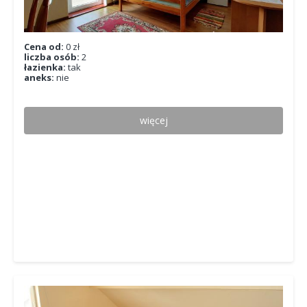
Cena od:
0 zł
liczba osób:
2
łazienka:
tak
aneks:
nie
więcej