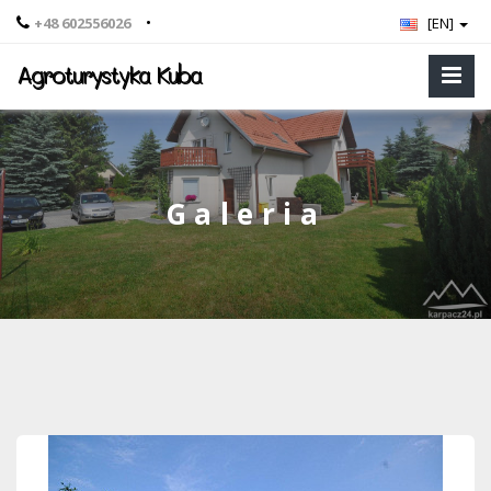
•
+48 602556026
[EN]
Agroturystyka Kuba
Galeria