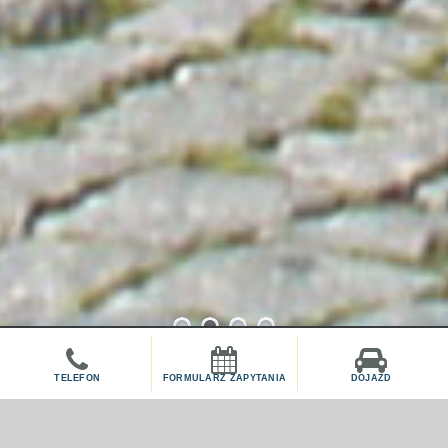
1
2
3
4
TELEFON
FORMULARZ ZAPYTANIA
DOJAZD