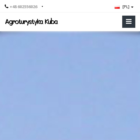
•
+48 602556026
[PL]
Agroturystyka Kuba