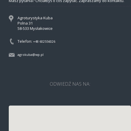
Masz pytania? Chciałbyś o coś zapytać. Zapraszamy do kontaktu.
Agroturystyka Kuba
Polna 31
58-533 Mysłakowice
Telefon:
+48 602556026
agrokuba@wp.pl
ODWIEDŹ NAS NA: