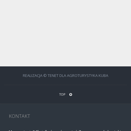
REALIZACJA © TENET DLA AGROTURYSTYKA KUBA
TOP
KONTAKT