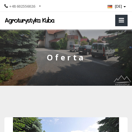
•
+48 602556026
[DE]
Agroturystyka Kuba
Oferta