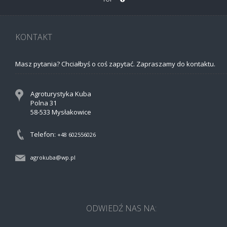
KONTAKT
Masz pytania? Chciałbyś o coś zapytać. Zapraszamy do kontaktu.
Agroturystyka Kuba
Polna 31
58-533 Mysłakowice
Telefon:
+48 602556026
agrokuba@wp.pl
ODWIEDŹ NAS NA: