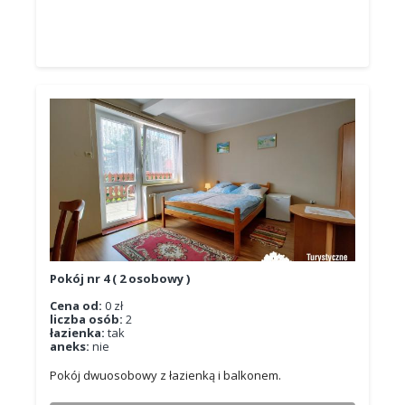
Pokój nr 4 ( 2 osobowy )
Cena od:
0 zł
liczba osób:
2
łazienka:
tak
aneks:
nie
Pokój dwuosobowy z łazienką i balkonem.