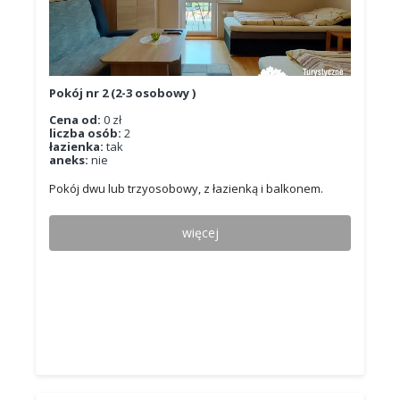
Pokój nr 2 (2-3 osobowy )
Cena od:
0 zł
liczba osób:
2
łazienka:
tak
aneks:
nie
Pokój dwu lub trzyosobowy, z łazienką i balkonem.
więcej