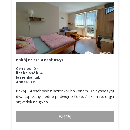
Pokój nr 3 (3-4 osobowy)
Cena od:
0 zł
liczba osób:
4
łazienka:
tak
aneks:
nie
Pokój 3-4 osobowy z łazienką i balkonem. Do dyspozycji
dwa tapczany i jedno podwójne łóżko. Z okien rozciąga
się widok na g&oa...
więcej