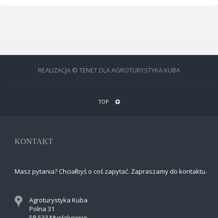
REALIZACJA © TENET DLA AGROTURYSTYKA KUBA
TOP
KONTAKT
Masz pytania? Chciałbyś o coś zapytać. Zapraszamy do kontaktu.
Agroturystyka Kuba
Polna 31
58-533 Mysłakowice