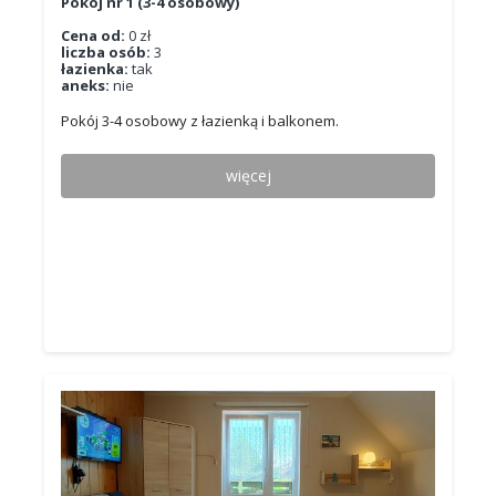
Pokój nr 1 (3-4 osobowy)
Cena od:
0 zł
liczba osób:
3
łazienka:
tak
aneks:
nie
Pokój 3-4 osobowy z łazienką i balkonem.
więcej