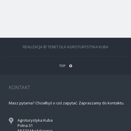
REALIZACJA © TENET DLA AGROTURYSTYKA KUBA
TOP
KONTAKT
Masz pytania? Chciałbyś o coś zapytać. Zapraszamy do kontaktu.
Agroturystyka Kuba
Polna 31
58-533 Mysłakowice