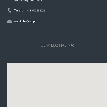
Telefon:
+48 602556026
agrokuba@wp.pl
ODWIEDŹ NAS NA: