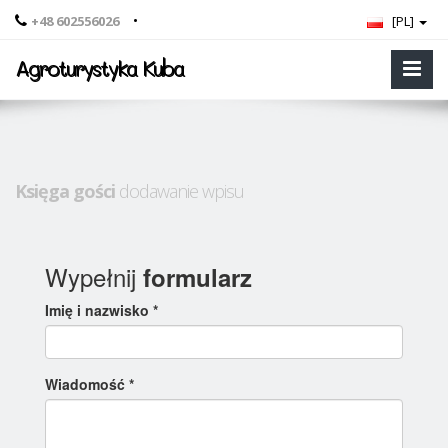
•
+48 602556026
[PL]
Agroturystyka Kuba
Księga gości
dodawanie wpisu